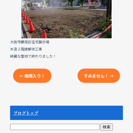
e
b
o
o
k
大阪市鶴見区住宅展示場
木造２階建解体工事
綺麗な整地で終わりました！
←
梅雨入り！
すみません！
→
ブログトップ