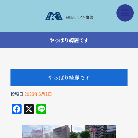
やっぱり綺麗です
やっぱり綺麗です
投稿日
2023年6月1日
F
X
Li
a
n
c
e