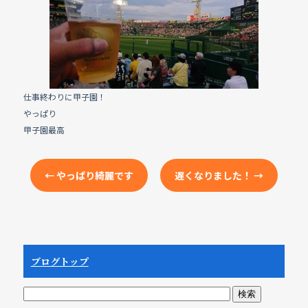
e
b
o
o
k
仕事終わりに甲子園！
やっぱり
甲子園最高
←
やっぱり綺麗です
遅くなりました！
→
ブログトップ