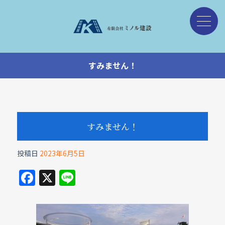
すみません！
すみません！
投稿日
2023年6月5日
F
X
Li
a
n
c
e