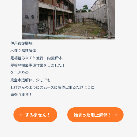
e
b
o
o
k
伊丹市御願塚
木造２階建解体
足場組み立てと並行に内装解体、
屋根材撤去準備作業をしました！
久しぶりの
完全木造解体、少しでも
しげさんのようにスムーズに解体出来るだけように
頑張ります！
←
すみません！
始まった階上解体！
→