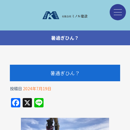
暑過ぎひん？
暑過ぎひん？
投稿日
2024年7月19日
F
X
Li
a
n
c
e