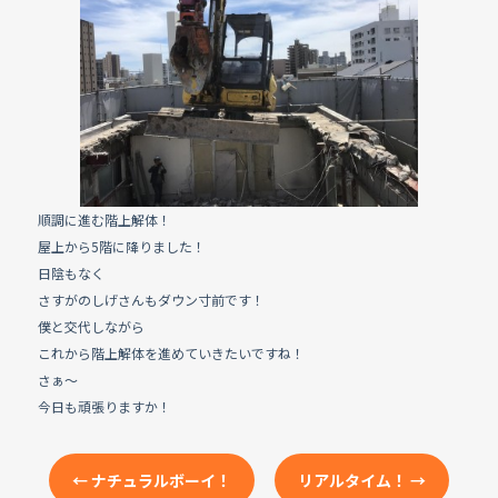
e
b
o
o
k
順調に進む階上解体！
屋上から5階に降りました！
日陰もなく
さすがのしげさんもダウン寸前です！
僕と交代しながら
これから階上解体を進めていきたいですね！
さぁ〜
今日も頑張りますか！
←
ナチュラルボーイ！
リアルタイム！
→