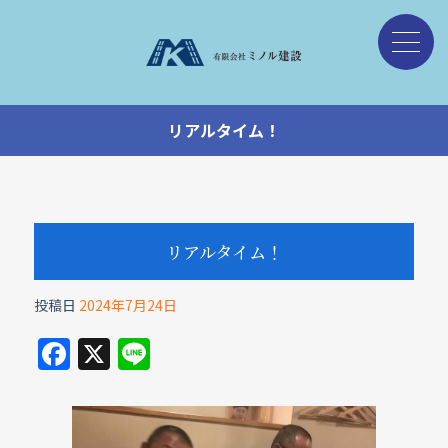
リアルタイム！
リアルタイム！
投稿日
2024年7月24日
F
X
Li
a
n
c
e