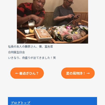
e
b
o
o
k
社長の友人の藤原さん、僕、冨吉君
合同誕生日会
いきなり、舟盛りが出てきました！笑
←
暑過ぎひん？
夏の風物詩！
→
ブログトップ