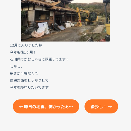
o
o
k
12月に入りましたね
今年も後1ヶ月！
石川県でがむしゃらに頑張ってます！
しかし、
寒さが半端なくて
防寒対策をしっかりして
今年を終わりたいでさす
←
昨日の地震、怖かったぁ〜
後少し！
→