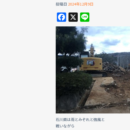
投稿日
2024年12月9日
F
X
Li
a
n
c
e
e
b
o
o
k
石川県は雨とみぞれと強風と
戦いながら