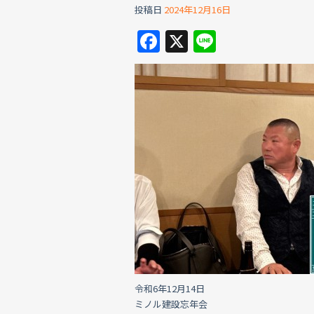
投稿日
2024年12月16日
F
X
Li
a
n
c
e
e
b
o
o
k
令和6年12月14日
ミノル建設忘年会