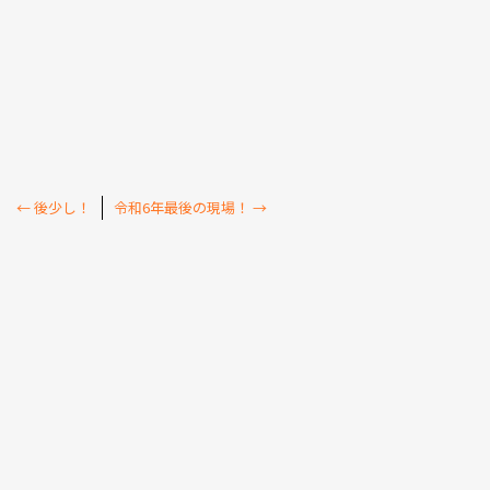
←
後少し！
令和6年最後の現場！
→