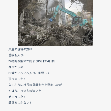
e
b
o
o
k
芦屋の現場の方は
重機も入り、
本格的な解体が始まり昨日で4日目
社長からの
指摘がいろいろ入り、指導して
頂きました！
久しぶりに社長の重機捌きを見ましたが
やはり、技術力の違いを
感じました！
頑張るしかない！