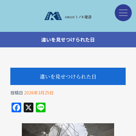
違いを見せつけられた日
違いを見せつけられた日
投稿日
2026年3月25日
F
X
Li
a
n
c
e