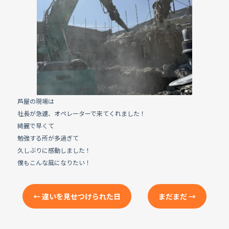
e
b
o
o
k
芦屋の現場は
社長が急遽、オペレーターで来てくれました！
綺麗で早くて
勉強する所が多過ぎて
久しぶりに感動しました！
僕もこんな風になりたい！
←
違いを見せつけられた日
まだまだ
→