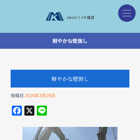
鮮やかな壁倒し
鮮やかな壁倒し
投稿日
2026年3月28日
F
X
Li
a
n
c
e