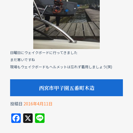
日曜日にウェイクボードに行ってきました
まだ寒いですね
現場もウェイクボードもヘルメットは忘れず着用しましょう(笑)
西宮市甲子園五番町木造
投稿日
2016年4月11日
F
X
Li
a
n