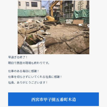
c
e
e
b
o
o
k
早過ぎる終了！
明日で西宮の現場も終わりです。
仕事のある毎日に感謝！
仕事を切らさずにいてくれる社長に感謝！
社長、ありがとうございます！
西宮市甲子園五番町木造