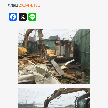
投稿日
2016年4月8日
F
X
Li
a
n
c
e
e
b
o
o
k