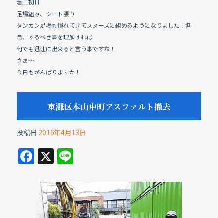
着工初日
足場組み、シート張り
タンカン足場も慣れてきてスヌーズに組めるようになりました！各
自、するべき事を理解すれば
何でも迅速に出来ると言う事ですね！
さぁ〜
今日もがんばりますか！
東灘区本山中町アスファルト撤去
投稿日
2016年4月13日
F
X
Li
a
n
c
e
e