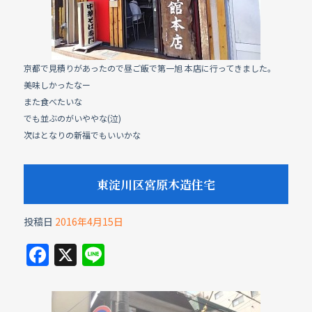
京都で見積りがあったので昼ご飯で第一旭 本店に行ってきました。
美味しかったなー
また食べたいな
でも並ぶのがいややな(泣)
次はとなりの新福でもいいかな
東淀川区宮原木造住宅
投稿日
2016年4月15日
F
X
Li
a
n
c
e