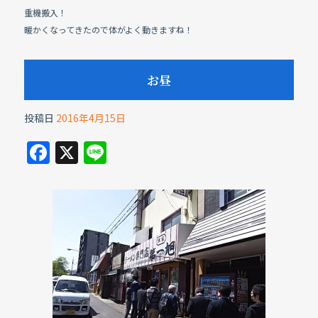
重機搬入！
暖かくなってきたので体がよく動きますね！
お昼
投稿日
2016年4月15日
F
X
Li
a
n
c
e
e
b
o
o
k