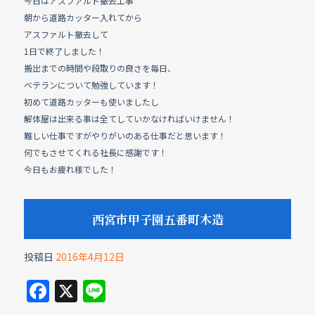
今日はアスファルト撤去工事
朝から道路カッター入れてから
アスファルト撤去して
1日で終了しました！
搬出までの時間や段取りの良さを毎日、
ベテランについて勉強しています！
初めて道路カッターも使いましたし
解体屋は出来る事は全てしていかなければいけません！
難しい仕事ですがやりがいのある仕事だと思います！
何でもさせてくれる社長に感謝です！
今日もお疲れ様でした！
西宮市甲子園五番町木造
投稿日
2016年4月12日
F
X
Li
a
n