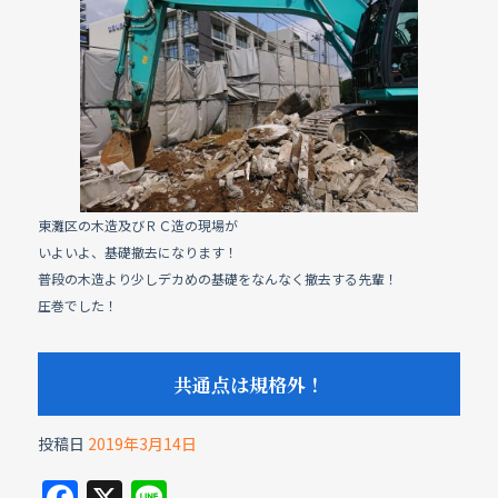
e
b
o
o
k
東灘区の木造及びＲＣ造の現場が
いよいよ、基礎撤去になります！
普段の木造より少しデカめの基礎をなんなく撤去する先輩！
圧巻でした！
共通点は規格外！
投稿日
2019年3月14日
F
X
Li