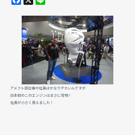
a
n
c
e
e
b
o
o
k
アメフト部出身の社長はかなりデカいんですが
日本初のこのエンジンはまさに怪物！
社長が小さく見えました！