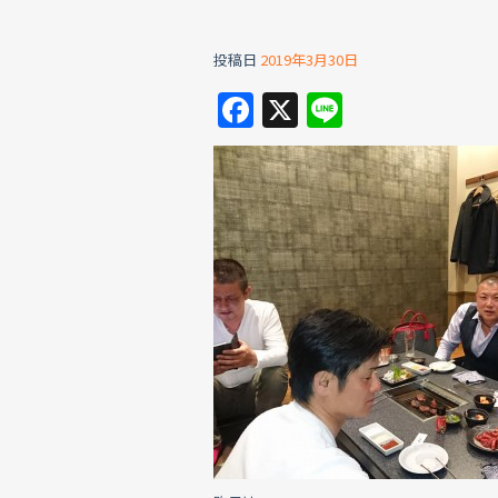
投稿日
2019年3月30日
F
X
Li
a
n
c
e
e
b
o
o
k