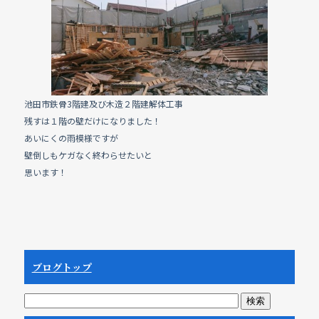
e
b
o
o
k
池田市鉄骨3階建及び木造２階建解体工事
残すは１階の壁だけになりました！
あいにくの雨模様ですが
壁倒しもケガなく終わらせたいと
思います！
ブログトップ