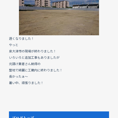
e
b
o
o
k
遅くなりました！
やっと
泉大津市の現場が終わりました！
いろいろと追加工事もありましたが
元請け業者さん納得の
整地で綺麗に工期内に終わりました！
長かったぁ～
暑い中、頑張りました！
ブログトップ