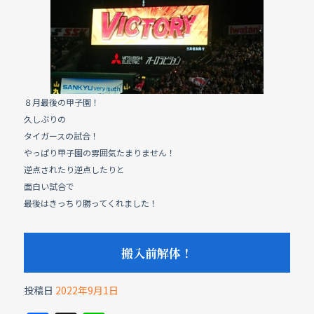
e
b
o
o
k
８月最後の甲子園！
久しぶりの
タイガースの試合！
やっぱり甲子園の雰囲気たまりません！
逆点されたり逆点したりと
面白い試合で
最後はきっちり勝ってくれました！
搬入前解体！
投稿日
2022年9月1日