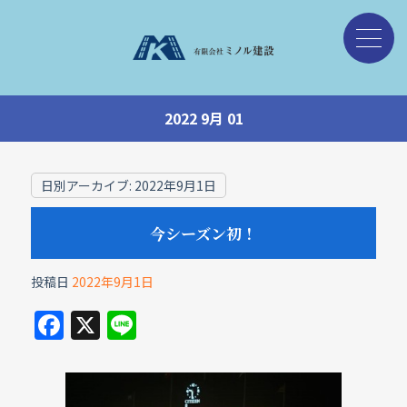
2022 9月 01
日別アーカイブ:
2022年9月1日
今シーズン初！
投稿日
2022年9月1日
F
X
Li
a
n
c
e