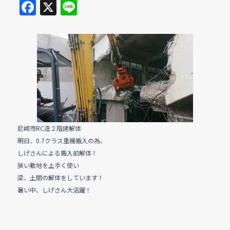
F
X
Li
a
n
c
e
e
b
o
o
k
尼崎市RC造２階建解体
明日、0.7クラス重機搬入の為、
しげさんによる搬入前解体！
狭い敷地を上手く使い
梁、土間の解体をしています！
暑い中、しげさん大活躍！