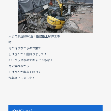
e
b
o
o
k
大阪市浪速区RC造４階建階上解体工事
昨日、
雨が降りながらの作業で
しげさんが１階降りました！
0.18クラスなのでキャビンもなく
雨に濡れながら
しげさんが難なく降りて
作業終了しました！
ブログトップ