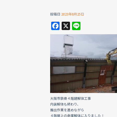
投稿日
2023年8月25日
F
X
Li
a
n
c
e
e
b
o
o
k
大阪市鉄骨４階建解体工事
内装解体も終わり、
搬出作業を進めながら
４階屋上の倉庫解体に入りました！