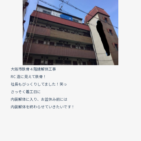
e
b
o
o
k
大阪市鉄骨４階建解体工事
RC 造に見えて鉄骨！
社長もびっくりしてました！笑っ
さっそく着工日に
内装解体に入り、お盆休み前には
内装解体を終わらせていきたいです！