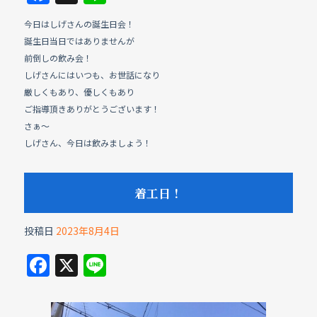
a
n
今日はしげさんの誕生日会！
c
e
誕生日当日ではありませんが
e
前倒しの飲み会！
b
しげさんにはいつも、お世話になり
厳しくもあり、優しくもあり
o
ご指導頂きありがとうございます！
o
さぁ～
k
しげさん、今日は飲みましょう！
着工日！
投稿日
2023年8月4日
F
X
Li
a
n
c
e