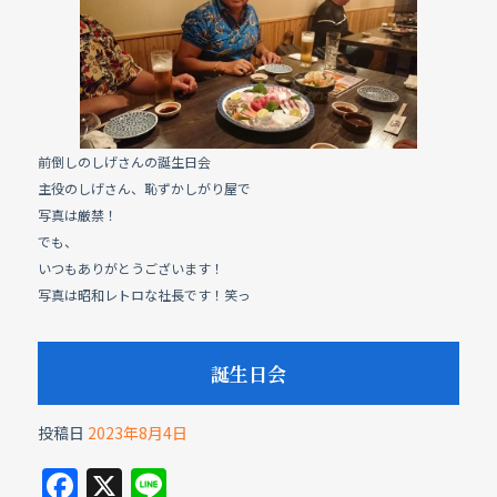
e
b
o
o
k
前倒しのしげさんの誕生日会
主役のしげさん、恥ずかしがり屋で
写真は厳禁！
でも、
いつもありがとうございます！
写真は昭和レトロな社長です！笑っ
誕生日会
投稿日
2023年8月4日
F
X
Li