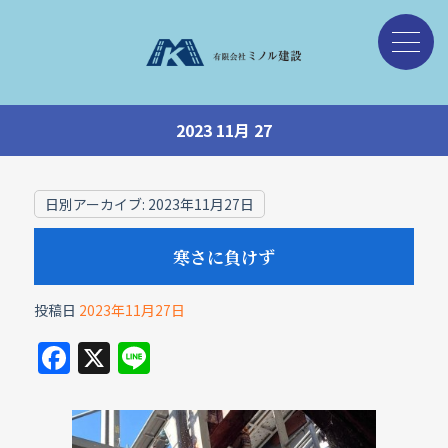
2023 11月 27
日別アーカイブ:
2023年11月27日
寒さに負けず
投稿日
2023年11月27日
F
X
Li
a
n
c
e