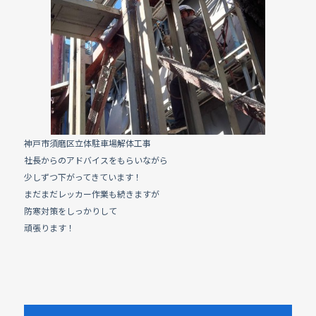
e
b
o
o
k
神戸市須磨区立体駐車場解体工事
社長からのアドバイスをもらいながら
少しずつ下がってきています！
まだまだレッカー作業も続きますが
防寒対策をしっかりして
頑張ります！