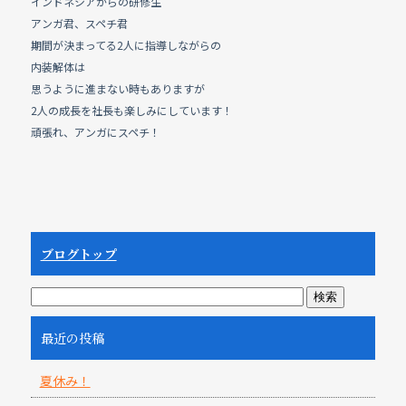
e
インドネシアからの研修生
b
アンガ君、スペチ君
期間が決まってる2人に指導しながらの
o
内装解体は
o
思うように進まない時もありますが
k
2人の成長を社長も楽しみにしています！
頑張れ、アンガにスペチ！
ブログトップ
最近の投稿
夏休み！