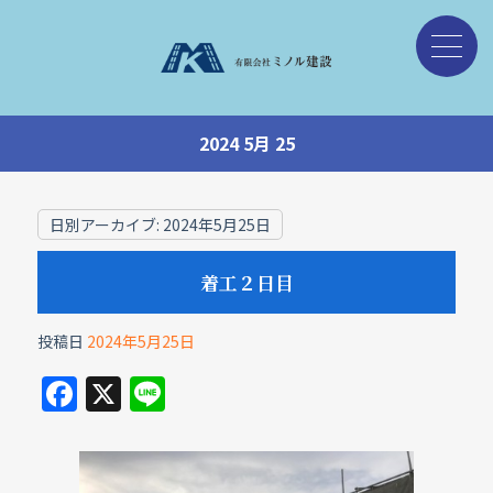
2024 5月 25
日別アーカイブ:
2024年5月25日
着工２日目
投稿日
2024年5月25日
F
X
Li
a
n
c
e