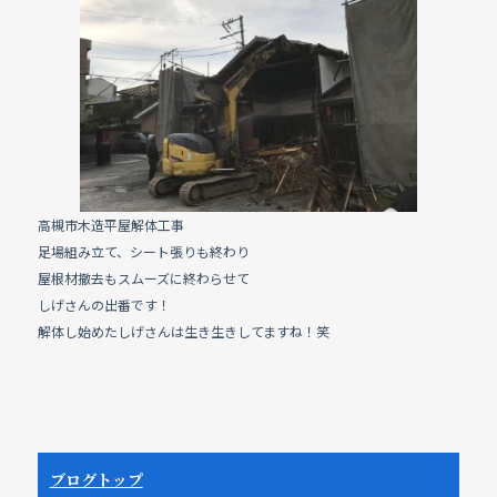
e
b
o
o
k
高槻市木造平屋解体工事
足場組み立て、シート張りも終わり
屋根材撤去もスムーズに終わらせて
しげさんの出番です！
解体し始めたしげさんは生き生きしてますね！笑
ブログトップ