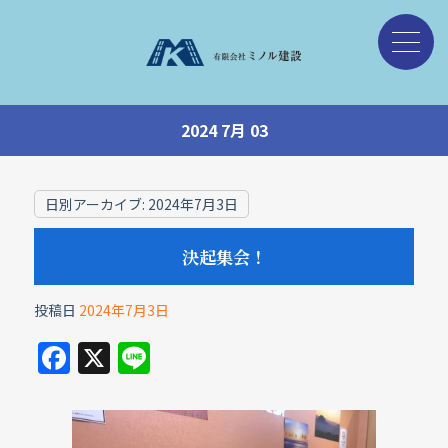
2024 7月 03
日別アーカイブ:
2024年7月3日
決起集会！
投稿日
2024年7月3日
F
X
Li
a
n
c
e