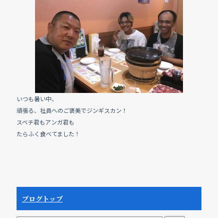
e
b
o
o
k
いつも暑い中、
頑張る、社員へのご褒美でジンギスカン！
スベチ君もアンガ君も
たらふく食べてました！
ブログトップ