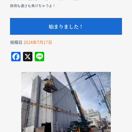
技術も速さも負けちゃうよ！
始まりました！
投稿日
2024年7月17日
F
X
Li
a
n
c
e
e
b
o
o
k