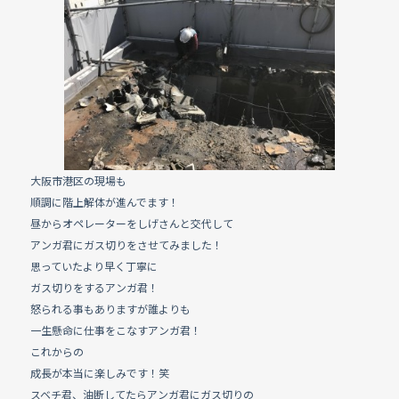
e
b
o
o
k
大阪市港区の現場も
順調に階上解体が進んでます！
昼からオペレーターをしげさんと交代して
アンガ君にガス切りをさせてみました！
思っていたより早く丁寧に
ガス切りをするアンガ君！
怒られる事もありますが誰よりも
一生懸命に仕事をこなすアンガ君！
これからの
成長が本当に楽しみです！笑
スベチ君、油断してたらアンガ君にガス切りの