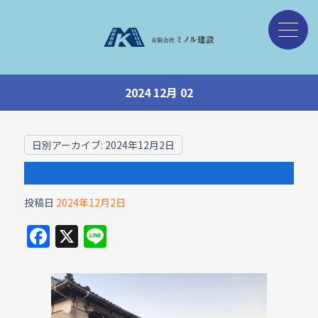
2024 12月 02
日別アーカイブ:
2024年12月2日
投稿日
2024年12月2日
F
X
Li
a
n
c
e
e