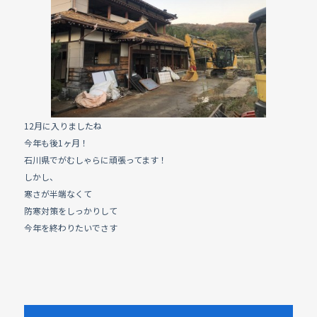
b
o
o
k
12月に入りましたね
今年も後1ヶ月！
石川県でがむしゃらに頑張ってます！
しかし、
寒さが半端なくて
防寒対策をしっかりして
今年を終わりたいでさす