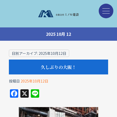
2025 10月 12
日別アーカイブ:
2025年10月12日
久しぶりの大阪！
投稿日
2025年10月12日
F
X
Li
a
n
c
e