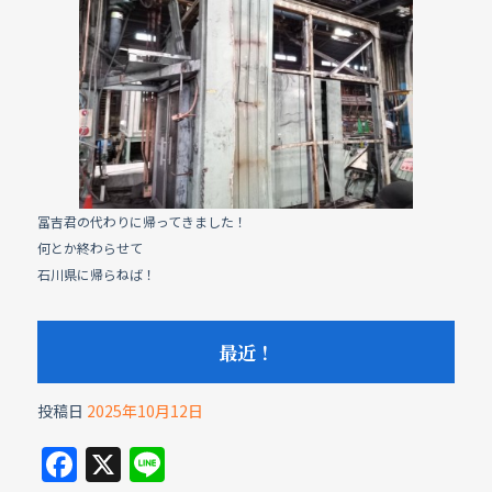
e
b
o
o
k
冨吉君の代わりに帰ってきました！
何とか終わらせて
石川県に帰らねば！
最近！
投稿日
2025年10月12日
F
X
Li