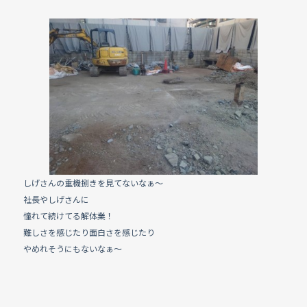
a
n
c
e
e
b
o
o
k
しげさんの重機捌きを見てないなぁ〜
社長やしげさんに
憧れて続けてる解体業！
難しさを感じたり面白さを感じたり
やめれそうにもないなぁ〜