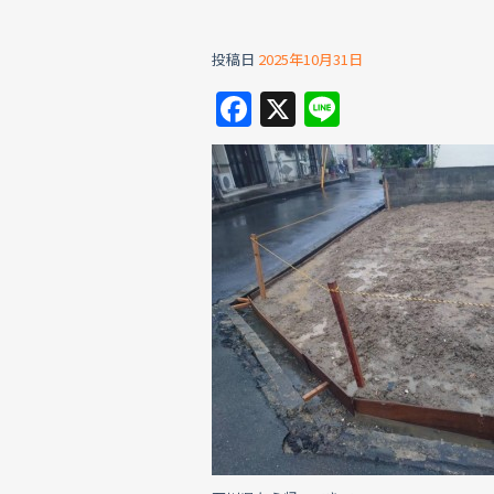
投稿日
2025年10月31日
F
X
Li
a
n
c
e
e
b
o
o
k