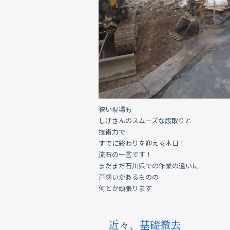
o
o
k
狭い現場も
しげさんのスムーズな段取りと
技術力で
すでに終わりを迎える本日！
流石の一言です！
まだまだ石川県での作業の違いに
戸惑いがあるものの
何とか頑張ります
近々、基礎撤去