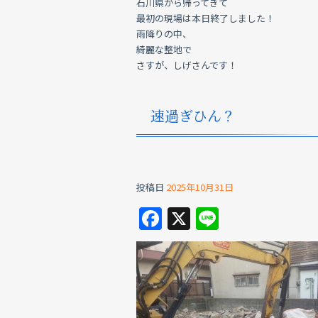
石川県から帰ってきて
最初の現場は本日終了しました！
雨降りの中、
綺麗な整地で
さすが、しげさんです！
速過ぎひん？
投稿日
2025年10月31日
F
X
Li
a
n
c
e
e
b