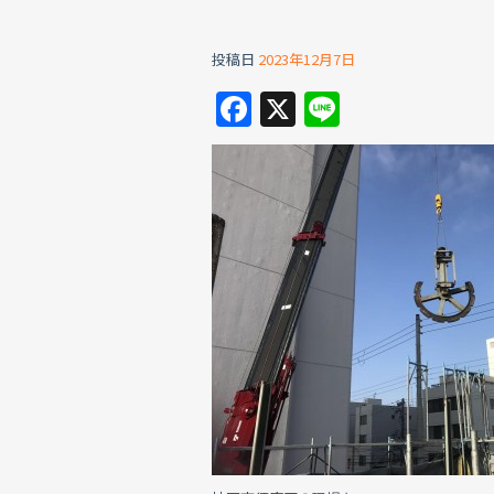
投稿日
2023年12月7日
F
X
Li
a
n
c
e
e
b
o
o
k