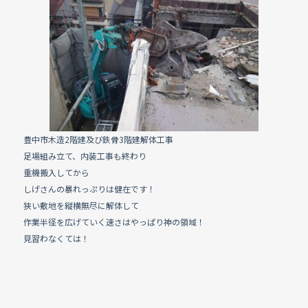
e
b
o
o
k
豊中市木造2階建及び鉄骨3階建解体工事
足場組み立て、内装工事も終わり
重機搬入してから
しげさんの暴れっぷりは健在です！
狭い敷地を縦横無尽に解体して
作業半径を広げていく速さはやっぱり神の領域！
見習わなくては！