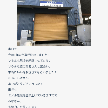
e
b
o
o
k
本日で
今年1年の仕事が終わりました！
いろんな現場を経験させてもらい
いろんな協力業者さんと出会い、
本当にいい経験ささてもらいました！
社長、しげさん、
ありがとうございました！
来年も
ミノル建設を盛り上げていきますので
みなさん、
御協力、お願いします