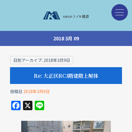
2018 3月 09
日別アーカイブ:
2018年3月9日
Re: 大正区RC3階建階上解体
投稿日
2018年3月9日
F
X
Li
a
n
c
e