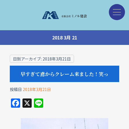
2018 3月 21
日別アーカイブ:
2018年3月21日
早すぎて鳶からクレーム来ました！笑っ
投稿日
2018年3月21日
F
X
Li
a
n
c
e