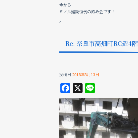
今から
ミノル建設恒例の飲み会です！
>
Re: 奈良市高畑町RC造4
投稿日
2018年3月13日
F
X
Li
a
n
c
e
e
b
o