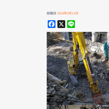
投稿日
2018年3月13日
F
X
Li
a
n
c
e
e
b
o
o
k