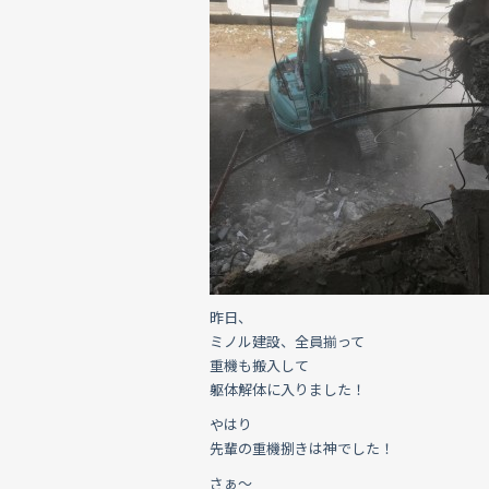
o
k
昨日、
ミノル建設、全員揃って
重機も搬入して
躯体解体に入りました！
やはり
先輩の重機捌きは神でした！
さぁ〜