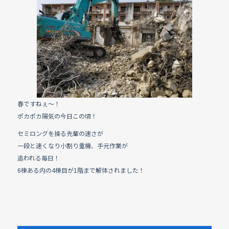
e
b
o
o
k
春ですねぇ〜！
ポカポカ陽気の今日この頃！
セミロングを操る先輩の速さが
一段と速くなり小割り重機、手元作業が
追われる毎日！
6棟ある内の4棟目が1階まで解体されました！